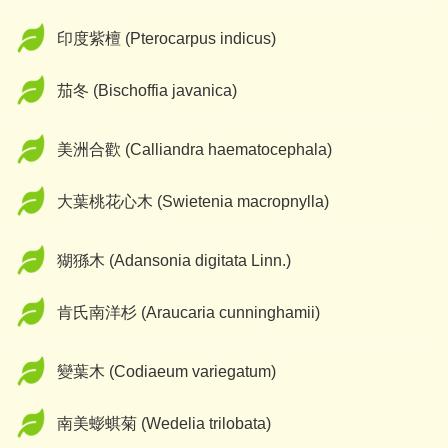
印度紫檀 (Pterocarpus indicus)
茄冬 (Bischoffia javanica)
美洲合歡 (Calliandra haematocephala)
大葉桃花心木 (Swietenia macropnylla)
猢猻木 (Adansonia digitata Linn.)
肯氏南洋杉 (Araucaria cunninghamii)
變葉木 (Codiaeum variegatum)
南美蟛蜞菊 (Wedelia trilobata)