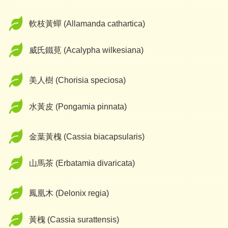
軟枝黃蟬 (Allamanda cathartica)
威氏鐵莧 (Acalypha wilkesiana)
美人樹 (Chorisia speciosa)
水黃皮 (Pongamia pinnata)
金葉黃槐 (Cassia biacapsularis)
山馬茶 (Erbatamia divaricata)
鳳凰木 (Delonix regia)
黃槐 (Cassia surattensis)