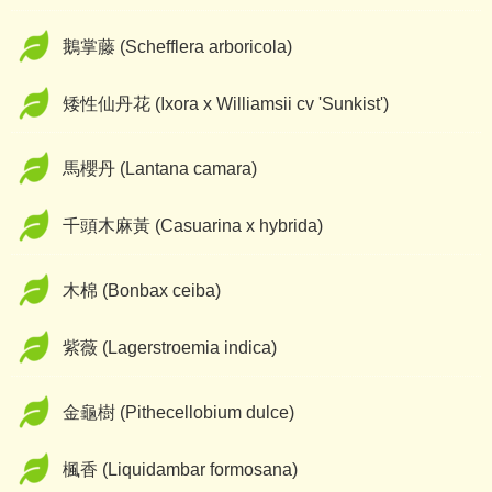
鵝掌藤 (Schefflera arboricola)
矮性仙丹花 (Ixora x Williamsii cv 'Sunkist')
馬櫻丹 (Lantana camara)
千頭木麻黃 (Casuarina x hybrida)
木棉 (Bonbax ceiba)
紫薇 (Lagerstroemia indica)
金龜樹 (Pithecellobium dulce)
楓香 (Liquidambar formosana)