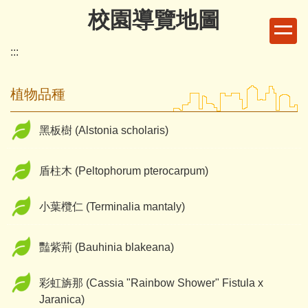
跳
校園導覽地圖
到
主
:::
要
內
植物品種
容
區
黑板樹 (Alstonia scholaris)
盾柱木 (Peltophorum pterocarpum)
小葉欖仁 (Terminalia mantaly)
豔紫荊 (Bauhinia blakeana)
彩虹旃那 (Cassia "Rainbow Shower" Fistula x
Jaranica)