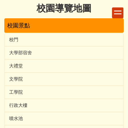
跳
校園導覽地圖
到
主
校園景點
要
內
容
校門
區
大學部宿舍
大禮堂
文學院
工學院
行政大樓
噴水池