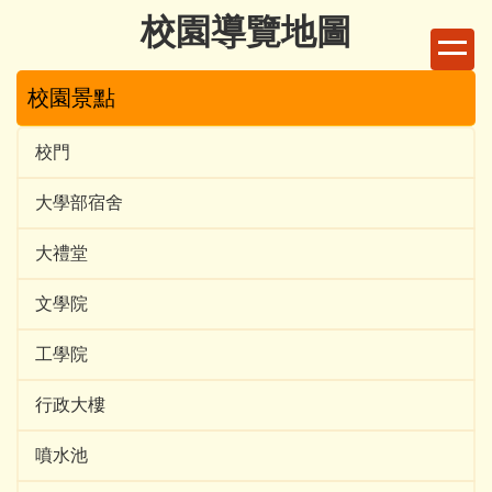
跳
校園導覽地圖
到
主
校園景點
要
內
容
校門
區
大學部宿舍
大禮堂
文學院
工學院
行政大樓
噴水池