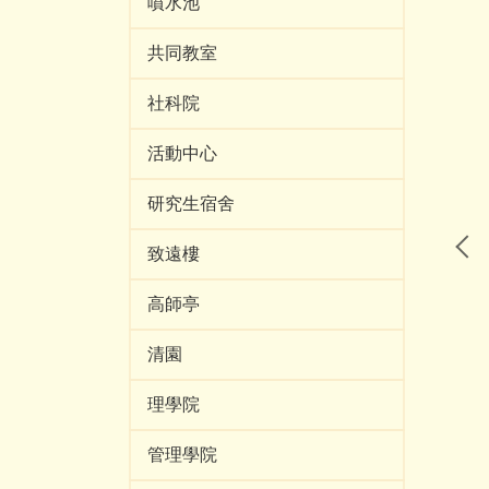
噴水池
共同教室
社科院
活動中心
研究生宿舍
致遠樓
高師亭
清園
理學院
管理學院