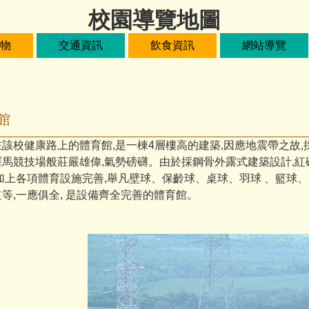
校園導覽地圖
物
交通資訊
飲食資訊
網站導覽
館
該校健康路上的體育館,是一棟4層樓高的建築,因應地震帶之故,
羅馬競技場般莊嚴雄偉,氣勢磅礴。由於採鋼骨外露式建築設計,紅
,加上各項體育設施完善,舉凡壁球、保齡球、桌球、羽球 、籃球
等,一應俱全, 是設備齊全完善的體育館。