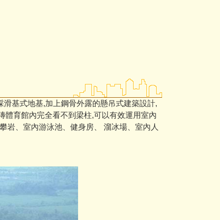
採滑基式地基,加上鋼骨外露的懸吊式建築設計,
磚體育館內完全看不到梁柱,可以有效運用室內
、攀岩、室內游泳池、健身房、 溜冰場、室內人