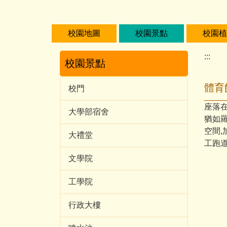
跳
到
主
校園地圖
校園景點
校園植
要
內
:::
校園景點
容
區
體育
校門
座落在
大學部宿舍
猶如
空間
大禮堂
工跑道
文學院
工學院
行政大樓