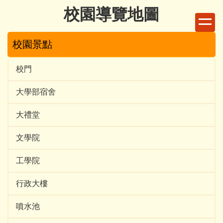
跳
校園導覽地圖
到
主
校園景點
要
內
容
校門
區
大學部宿舍
大禮堂
文學院
工學院
行政大樓
噴水池