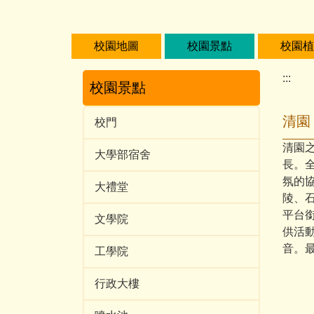
跳
到
主
校園地圖
校園景點
校園植
要
內
:::
校園景點
容
區
清園
校門
清園
大學部宿舍
長。全
氛的
大禮堂
陵、
平台
文學院
供活
音。
工學院
行政大樓