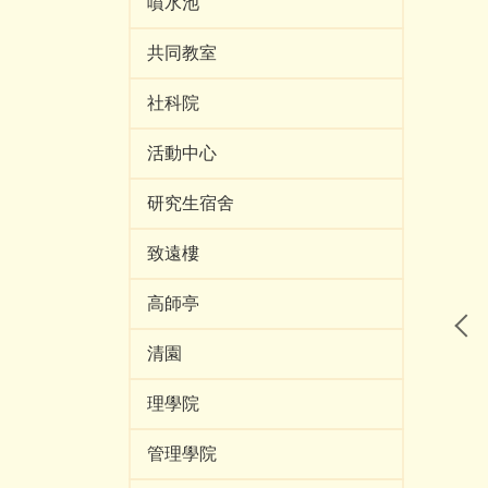
噴水池
共同教室
社科院
活動中心
研究生宿舍
致遠樓
高師亭
清園
理學院
管理學院