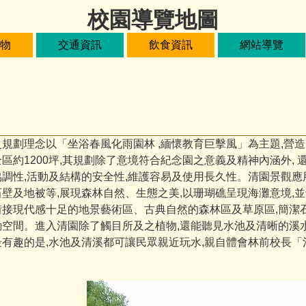
校園導覽地圖
物
交通資訊
飲食資訊
網站導覽
之規劃理念以「坐浴春風化雨園林 ,緬懷教育巨擊風」為主題,營
區約1200坪,其規劃除了意境符合紀念園之意義及精神內涵外, 
協調性,活動及結構的安全性,維護容易及使用長久性。清園景觀應
石壁及地被等,展現森林自然、生態之美,以珊瑚礁呈現海灘意境,
銜接現代感十足的地景藝術區、古典自然的森林區及草原區,簡潔
動空間。進入清園除了觸目所及之植物,還能聽見水池及清晰的溪水
最有趣的是,水池及清溪都可讓民眾親近玩水,親自體會林前校長