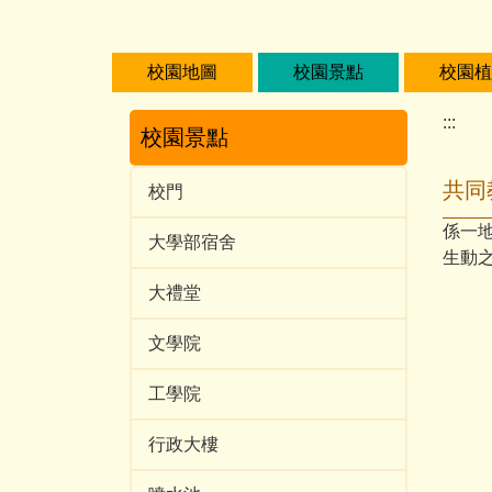
跳
到
主
校園地圖
校園景點
校園植
要
內
:::
校園景點
容
區
共同
校門
係一地
大學部宿舍
生動
大禮堂
文學院
工學院
行政大樓