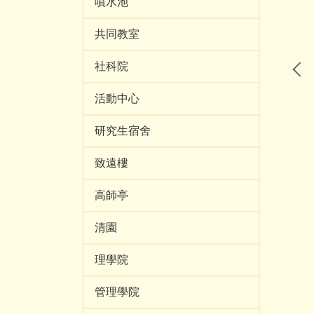
噴水池
共同教室
社科院
活動中心
研究生宿舍
致遠樓
高師亭
清園
理學院
管理學院