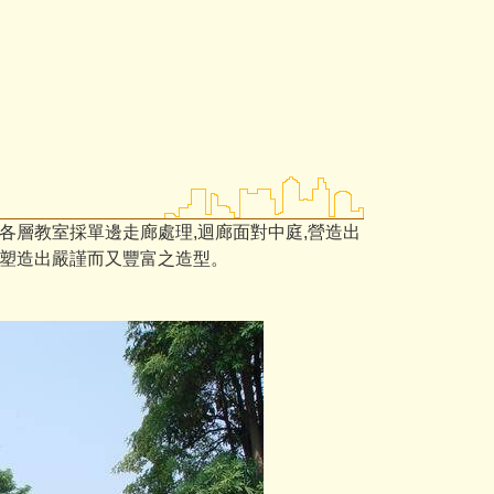
各層教室採單邊走廊處理,迴廊面對中庭,營造出
,塑造出嚴謹而又豐富之造型。