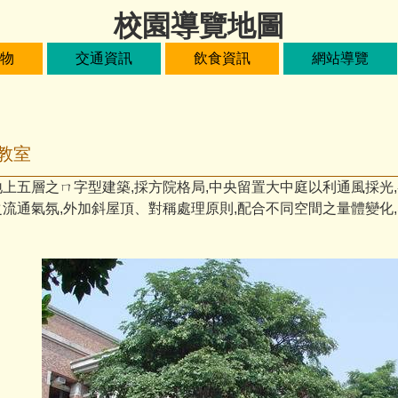
校園導覽地圖
物
交通資訊
飲食資訊
網站導覽
教室
上五層之ㄇ字型建築,採方院格局,中央留置大中庭以利通風採光,
之流通氣氛,外加斜屋頂、對稱處理原則,配合不同空間之量體變化