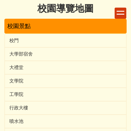
跳
校園導覽地圖
到
主
校園景點
要
內
容
校門
區
大學部宿舍
大禮堂
文學院
工學院
行政大樓
噴水池