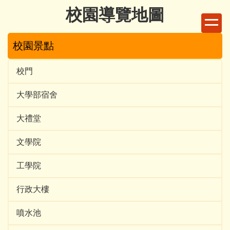
跳
校園導覽地圖
到
主
校園景點
要
內
容
校門
區
大學部宿舍
大禮堂
文學院
工學院
行政大樓
噴水池