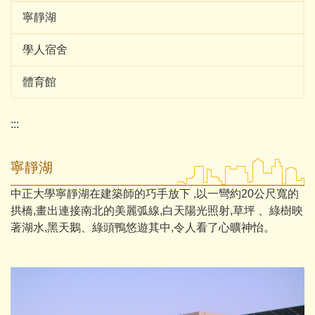
寧靜湖
學人宿舍
體育館
:::
寧靜湖
中正大學寧靜湖在建築師的巧手放下 ,以一彎約20公尺寬的
拱橋,畫出連接南北的美麗弧線,白天陽光照射,草坪 、綠樹映
著湖水,黑天鵝、綠頭鴨悠遊其中,令人看了心曠神怡。